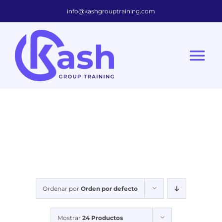
Skip
info@kashgrouptraining.com
to
content
Tog
Nav
Inicio
Capacitaciones a empresas
Capacitaciones
Ordenar por
Orden por defecto
Nosotros
Mostrar
24 Productos