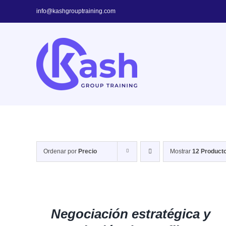
Skip
info@kashgrouptraining.com
to
content
Ordenar por
Precio
Mostrar
12 Product
DETALLES
Negociación estratégica y